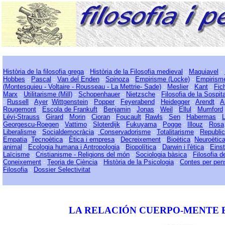
Història de la filosofia grega
-
Història de la Filosofia medieval
-
Maquiavel
-
Hobbes
-
Pascal
-
Van del Enden
-
Spinoza
-
Empirisme (Locke)
-
Empirism
(Montesquieu - Voltaire - Rousseau - La Mettrie- Sade)
-
Meslier
-
Kant
-
Fic
Marx
-
Utilitarisme (Mill)
-
Schopenhauer
-
Nietzsche
-
Filosofia de la Sospit
-
Russell
-
Ayer
-
Wittgenstein
-
Popper
-
Feyerabend
-
Heidegger
-
Arendt
-
A
Rougemont
-
Escola de Frankuft
-
Benjamin
-
Jonas
-
Weil
-
Ellul
-
Mumford
Lévi-Strauss
-
Girard
-
Morin
-
Cioran
-
Foucault
-
Rawls
-
Sen
-
Habermas
-
Georgescu-Roegen
-
Vattimo
-
Sloterdijk
-
Fukuyama
-
Pogge
-
Illouz
-
Rosa
Liberalisme
-
Socialdemocràcia
-
Conservadorisme
-
Totalitarisme
-
Republi
Empatia
-
Tecnoètica
-
Ètica i empresa
-
Decreixement
-
Bioètica
-
Neuroètic
animal
-
Ecologia humana i Antropologia
-
Biopolítica
-
Darwin i l'ètica
-
Einst
Laïcisme
-
Cristianisme - Religions del món
-
Sociologia bàsica
-
Filosofia de
Coneixement
-
Teoria de Ciència
-
Història de la Psicologia
-
Contes per pen
Filosofia
-
Dossier Selectivitat
LA RELACIÓN CUERPO-MENTE 