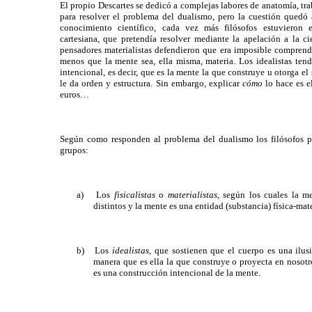
El propio Descartes se dedicó a complejas labores de anatomía, tr
para resolver el problema del dualismo, pero la cuestión quedó
conocimiento científico, cada vez más filósofos estuvieron 
cartesiana, que pretendía resolver mediante la apelación a la c
pensadores materialistas defendieron que era imposible comprende
menos que la mente sea, ella misma, materia. Los idealistas tend
intencional, es decir, que es la mente la que construye u otorga el
le da orden y estructura. Sin embargo, explicar
cómo
lo hace es e
euros…
Según como responden al problema del dualismo los filósofos
p
grupos:
a)
Los
fisicalistas
o
materialistas
, según los cuales la m
distintos y la mente es una entidad (substancia) física-mate
b)
Los
idealistas
, que sostienen que el cuerpo es una ilus
manera que es ella la que construye o proyecta en nosot
es una construcción intencional de la mente.