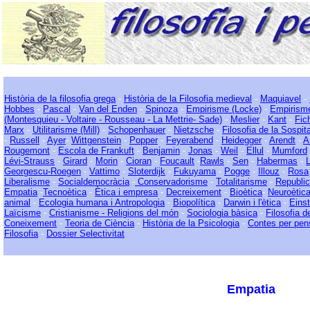
Història de la filosofia grega
-
Història de la Filosofia medieval
-
Maquiavel
-
Hobbes
-
Pascal
-
Van del Enden
-
Spinoza
-
Empirisme (Locke)
-
Empirism
(Montesquieu - Voltaire - Rousseau - La Mettrie- Sade)
-
Meslier
-
Kant
-
Fic
Marx
-
Utilitarisme (Mill)
-
Schopenhauer
-
Nietzsche
-
Filosofia de la Sospit
-
Russell
-
Ayer
-
Wittgenstein
-
Popper
-
Feyerabend
-
Heidegger
-
Arendt
-
A
Rougemont
-
Escola de Frankuft
-
Benjamin
-
Jonas
-
Weil
-
Ellul
-
Mumford
Lévi-Strauss
-
Girard
-
Morin
-
Cioran
-
Foucault
-
Rawls
-
Sen
-
Habermas
-
Georgescu-Roegen
-
Vattimo
-
Sloterdijk
-
Fukuyama
-
Pogge
-
Illouz
-
Rosa
Liberalisme
-
Socialdemocràcia
-
Conservadorisme
-
Totalitarisme
-
Republi
Empatia
-
Tecnoètica
-
Ètica i empresa
-
Decreixement
-
Bioètica
-
Neuroètic
animal
-
Ecologia humana i Antropologia
-
Biopolítica
-
Darwin i l'ètica
-
Einst
Laïcisme
-
Cristianisme - Religions del món
-
Sociologia bàsica
-
Filosofia de
Coneixement
-
Teoria de Ciència
-
Història de la Psicologia
-
Contes per pen
Filosofia
-
Dossier Selectivitat
Empatia