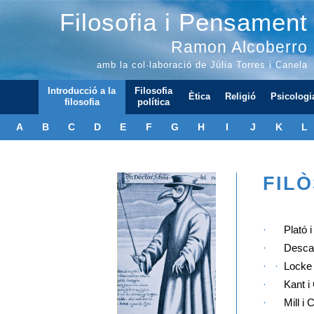
Filosofia i Pensament
Ramon Alcoberro
amb la col·laboració de Júlia Torres i Canela
Introducció a la
Filosofia
Ètica
Religió
Psicologi
filosofia
política
A
B
C
D
E
F
G
H
I
J
K
L
FILÒ
·
Plató 
·
Descar
·
///
·
Locke 
·
Kant i
·
//
Mill i 