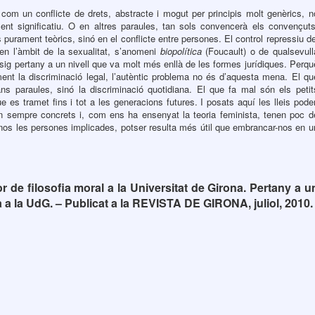
 com un conflicte de drets, abstracte i mogut per principis molt genèrics, n
ent significatiu. O en altres paraules, tan sols convencerà els convençuts
 purament teòrics, sinó en el conflicte entre persones. El control repressiu de
’ en l’àmbit de la sexualitat, s’anomeni
biopolítica
(Foucault) o de qualsevull
esig pertany a un nivell que va molt més enllà de les formes jurídiques. Perqu
ent la discriminació legal, l’autèntic problema no és d’aquesta mena. El qu
ns paraules, sinó la discriminació quotidiana. El que fa mal són els petit
e es tramet fins i tot a les generacions futures. I posats aquí les lleis pode
ón sempre concrets i, com ens ha ensenyat la teoria feminista, tenen poc d
r-nos les persones implicades, potser resulta més útil que embrancar-nos en u
r de filosofia moral a la Universitat de Girona. Pertany a u
a a la UdG. – Publicat a la REVISTA DE GIRONA, juliol, 2010.