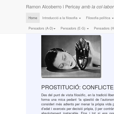
Ramon Alcoberro i Pericay
amb la col·labor
Home
Introducció a la filosofia
Filosofia política
Pensadors (A-D)
Pensadors (E-G)
Pensadors (H
PROSTITUCIÓ: CONFLICT
Des del punt de vista filosòfic, en la tradició l
forma una mica pedant ‘la qüestió de l’autonom
consideri més adients per menar la pròpia vida pe
d’edat i exerceix per decisió pròpia, (i per contrà
absolutament inatacable. Fins i tot si ens pos