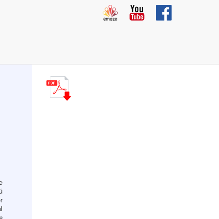
S
e
ú
r
l
e