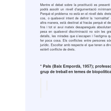
Mentre el debat sobre la prostitució es presenti
podrà assolir un nivell d’argumentació mínimam
Perquè el problema no està en el nivell dels drets
cos, o qualsevol intent de definir la ‘normalitat
altra manera, està destinat al fracàs perquè el d
fins i tot si avui mateix desaparegués absolutam
pesa en qualsevol discriminació no són les gra
detalls, les mirades que s’escapen i l’estigma qu
fer poca cosa. Els conflictes entre persones s
jurídic. Escoltar amb respecte el que tenen a di
estèril conflicte de drets.
* Pals (Baix Empordà, 1957); professo
grup de treball en temes de biopolític