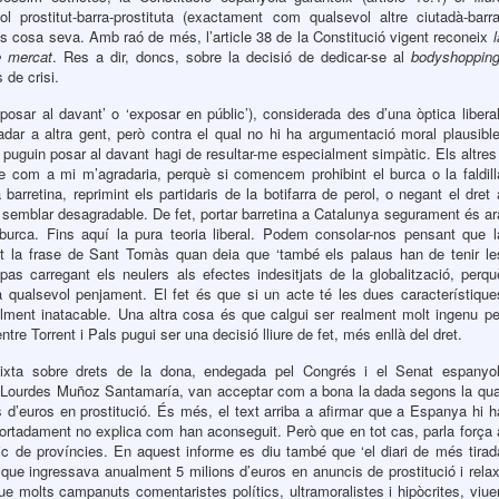
ol prostitut-barra-prostituta (exactament com qualsevol altre ciutadà-barra
o és cosa seva. Amb raó de més, l’article 38 de la Constitució vigent reconeix
l
e mercat
. Res a dir, doncs, sobre la decisió de dedicar-se al
bodyshoppin
de crisi.
posar al davant’ o ‘exposar en públic’), considerada des d’una òptica liberal
dar a altra gent, però contra el qual no hi ha argumentació moral plausible
m puguin posar al davant hagi de resultar-me especialment simpàtic. Els altres 
-se com a mi m’agradaria, perquè si comencem prohibint el burca o la faldill
barretina, reprimint els partidaris de la botifarra de perol, o negant el dret 
i semblar desagradable. De fet, portar barretina a Catalunya segurament és ar
burca. Fins aquí la pura teoria liberal. Podem consolar-nos pensant que l
tint la frase de Sant Tomàs quan deia que ‘també els palaus han de tenir le
 pas carregant els neulers als efectes indesitjats de la globalització, perqu
a qualsevol penjament. El fet és que si un acte té les dues característique
oralment inatacable. Una altra cosa és que calgui ser realment molt ingenu pe
ntre Torrent i Pals pugui ser una decisió lliure de fet, més enllà del dret.
ixta sobre drets de la dona, endegada pel Congrés i el Senat espanyol
da Lourdes Muñoz Santamaría, van acceptar com a bona la dada segons la qua
d’euros en prostitució. És més, el text arriba a afirmar que a Espanya hi h
ortadament no explica com han aconseguit. Però que en tot cas, parla força 
ic de províncies. En aquest informe es diu també que ‘el diari de més tirad
ue ingressava anualment 5 milions d’euros en anuncis de prostitució i relax
ue molts campanuts comentaristes polítics, ultramoralistes i hipòcrites, viue