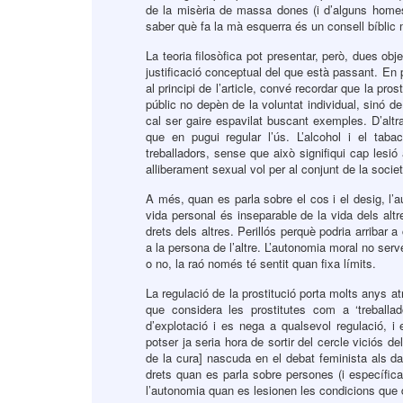
de la misèria de massa dones (i d’alguns home
saber què fa la mà esquerra és un consell bíblic m
La teoria filosòfica pot presentar, però, dues obj
justificació conceptual del que està passant. En 
al principi de l’article, convé recordar que la pros
públic no depèn de la voluntat individual, sinó d
cal ser gaire espavilat buscant exemples. D’altra
que en pugui regular l’ús. L’alcohol i el taba
treballadors, sense que això signifiqui cap lesió 
alliberament sexual vol per al conjunt de la societ
A més, quan es parla sobre el cos i el desig, l’a
vida personal és inseparable de la vida dels alt
drets dels altres. Perillós perquè podria arribar 
a la persona de l’altre. L’autonomia moral no serv
o no, la raó només té sentit quan fixa límits.
La regulació de la prostitució porta molts anys a
que considera les prostitutes com a ‘treballad
d’explotació i es nega a qualsevol regulació, i 
potser ja seria hora de sortir del cercle viciós 
de la cura] nascuda en el debat feminista als da
drets quan es parla sobre persones (i específica
l’autonomia quan es lesionen les condicions que do