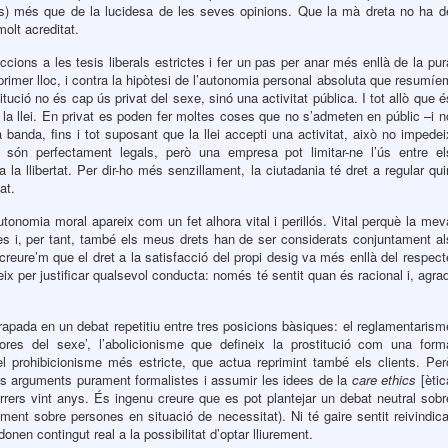
s) més que de la lucidesa de les seves opinions. Que la mà dreta no ha d
olt acreditat.
eccions a les tesis liberals estrictes i fer un pas per anar més enllà de la pur
primer lloc, i contra la hipòtesi de l’autonomia personal absoluta que resumíe
titució no és cap ús privat del sexe, sinó una activitat pública. I tot allò que é
e la llei. En privat es poden fer moltes coses que no s’admeten en públic –i n
 banda, fins i tot suposant que la llei accepti una activitat, això no impedei
c són perfectament legals, però una empresa pot limitar-ne l’ús entre el
a la llibertat. Per dir-ho més senzillament, la ciutadania té dret a regular qui
at.
utonomia moral apareix com un fet alhora vital i perillós. Vital perquè la mev
res i, per tant, també els meus drets han de ser considerats conjuntament al
a creure’m que el dret a la satisfacció del propi desig va més enllà del respect
eix per justificar qualsevol conducta: només té sentit quan és racional i, agrad
trapada en un debat repetitiu entre tres posicions bàsiques: el reglamentarism
ores del sexe’, l’abolicionisme que defineix la prostitució com una form
el prohibicionisme més estricte, que actua reprimint també els clients. Per
dels arguments purament formalistes i assumir les idees de la
care ethics
[ètic
rrers vint anys. És ingenu creure que es pot plantejar un debat neutral sobr
ment sobre persones en situació de necessitat). Ni té gaire sentit reivindica
nen contingut real a la possibilitat d’optar lliurement.