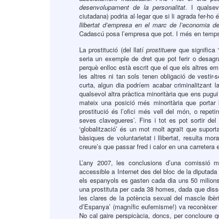
desenvolupament de la personalitat
. I qualsev
ciutadana) podria al·legar que si li agrada fer-h
llibertat d’empresa en el marc de l’economia d
Cadascú posa l’empresa que pot. I més en temps 
La prostitució (del llatí
prostituere
que significa ‘
seria un exemple de dret que pot ferir o desagra
perquè enlloc està escrit que el que els altres e
les altres ni tan sols tenen obligació de vestir
curta, algun dia podríem acabar criminalitzant la 
qualsevol altra pràctica minoritària que ens pugu
mateix una posició més minoritària que portar 
prostitució és l’ofici més vell del món, o repe
seves clavegueres’. Fins i tot es pot sortir del
‘globalització’ és un mot molt agraït que suport
bàsiques de voluntarietat i llibertat, resulta m
creure’s que passar fred i calor en una carretera e
L’any 2007, les conclusions d’una comissió m
accessible a Internet des del bloc de la diputa
els espanyols es gasten cada dia uns 50 milions 
una prostituta per cada 38 homes, dada que diss
les clares de la potència sexual del mascle ibèr
d’Espanya’ (magnífic eufemisme!) va reconèixer q
No cal gaire perspicàcia, doncs, per concloure q