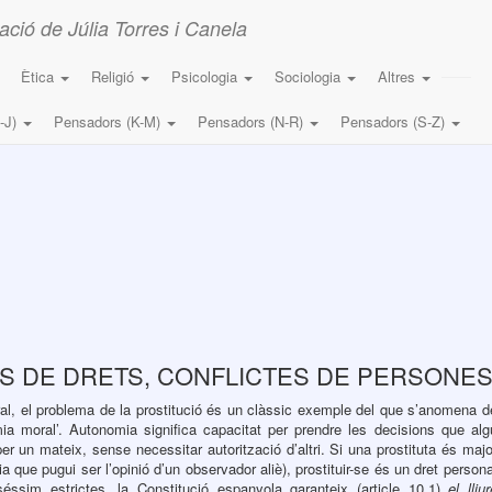
ació de Júlia Torres i Canela
Ètica
Religió
Psicologia
Sociologia
Altres
-J)
Pensadors (K-M)
Pensadors (N-R)
Pensadors (S-Z)
ES DE DRETS, CONFLICTES DE PERSONE
iberal, el problema de la prostitució és un clàssic exemple del que s’anomena d
ia moral’. Autonomia significa capacitat per prendre les decisions que alg
r un mateix, sense necessitar autorització d’altri. Si una prostituta és majo
ria que pugui ser l’opinió d’un observador aliè), prostituir-se és un dret persona
éssim estrictes, la Constitució espanyola garanteix (article 10.1)
el lliur